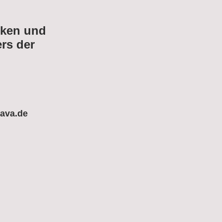
iken und
ers der
tava.de